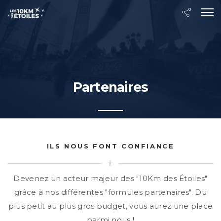
Partenaires
ILS NOUS FONT CONFIANCE
Devenez un acteur majeur des "10Km des Étoiles"
grâce à nos différentes "formules partenaires". Du
plus petit au plus gros budget, vous aurez une place
parmi nous !