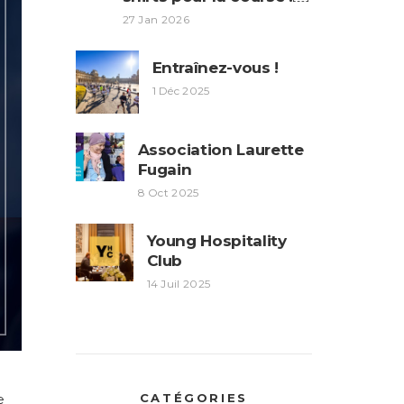
27 Jan 2026
Entraînez-vous !
1 Déc 2025
Association Laurette
Fugain
8 Oct 2025
Young Hospitality
Club
14 Juil 2025
CATÉGORIES
e