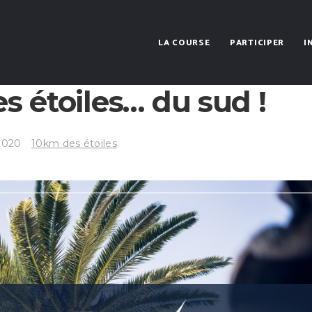
LA COURSE
PARTICIPER
I
s étoiles… du sud !
2020
10km des étoiles